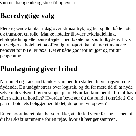
sammenhængende og stressfri oplevelse.
Bæredygtige valg
Flere rejsende tænker i dag over klimaaftryk, og her spiller både hotel
og transport en rolle. Mange hoteller tilbyder cykeludlejning,
elbilopladning eller samarbejder med lokale transportudbydere. Hvis
du vælger et hotel tæt på offentlig transport, kan du nemt reducere
behovet for bil eller taxa. Det er både godt for miljøet og for din
pengepung.
Planlægning giver frihed
Når hotel og transport tænkes sammen fra starten, bliver rejsen mere
flydende. Du undgår stress over logistik, og du får mere tid til at nyde
selve oplevelsen. Lav en simpel plan: Hvordan kommer du fra lufthavn
eller station til hotellet? Hvordan bevæger du dig rundt i området? Og
passer hotellets beliggenhed til det, du gerne vil opleve?
En velkoordineret plan betyder ikke, at alt skal være fastlagt – men at
du har skabt rammerne for en rejse, hvor alt hænger sammen.