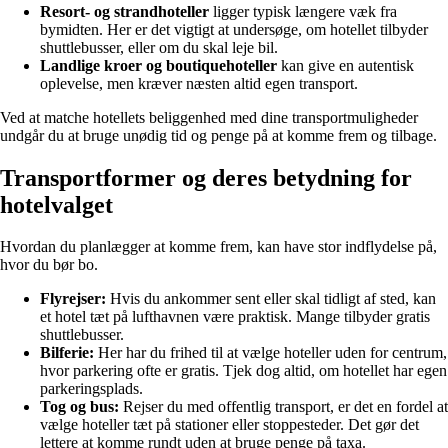
Resort- og strandhoteller
ligger typisk længere væk fra
bymidten. Her er det vigtigt at undersøge, om hotellet tilbyder
shuttlebusser, eller om du skal leje bil.
Landlige kroer og boutiquehoteller
kan give en autentisk
oplevelse, men kræver næsten altid egen transport.
Ved at matche hotellets beliggenhed med dine transportmuligheder
undgår du at bruge unødig tid og penge på at komme frem og tilbage.
Transportformer og deres betydning for
hotelvalget
Hvordan du planlægger at komme frem, kan have stor indflydelse på,
hvor du bør bo.
Flyrejser:
Hvis du ankommer sent eller skal tidligt af sted, kan
et hotel tæt på lufthavnen være praktisk. Mange tilbyder gratis
shuttlebusser.
Bilferie:
Her har du frihed til at vælge hoteller uden for centrum,
hvor parkering ofte er gratis. Tjek dog altid, om hotellet har egen
parkeringsplads.
Tog og bus:
Rejser du med offentlig transport, er det en fordel at
vælge hoteller tæt på stationer eller stoppesteder. Det gør det
lettere at komme rundt uden at bruge penge på taxa.