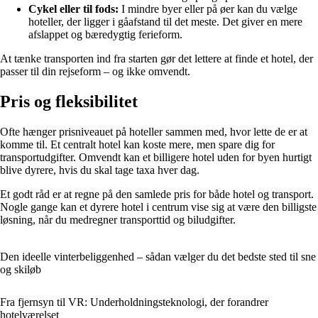
Cykel eller til fods:
I mindre byer eller på øer kan du vælge
hoteller, der ligger i gåafstand til det meste. Det giver en mere
afslappet og bæredygtig ferieform.
At tænke transporten ind fra starten gør det lettere at finde et hotel, der
passer til din rejseform – og ikke omvendt.
Pris og fleksibilitet
Ofte hænger prisniveauet på hoteller sammen med, hvor lette de er at
komme til. Et centralt hotel kan koste mere, men spare dig for
transportudgifter. Omvendt kan et billigere hotel uden for byen hurtigt
blive dyrere, hvis du skal tage taxa hver dag.
Et godt råd er at regne på den samlede pris for både hotel og transport.
Nogle gange kan et dyrere hotel i centrum vise sig at være den billigste
løsning, når du medregner transporttid og biludgifter.
Den ideelle vinterbeliggenhed – sådan vælger du det bedste sted til sne
og skiløb
Fra fjernsyn til VR: Underholdningsteknologi, der forandrer
hotelværelset