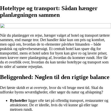
Hoteltype og transport: Sådan hænger
planlægningen sammen
Når du planlægger en rejse, hænger valget af hotel og transport tættere
sammen, end mange tror. Det handler ikke kun om pris og komfort,
men også om, hvordan de to elementer påvirker hinanden – både
praktisk og oplevelsesmæssigt. Et centralt hotel kan spare dig for
transporttid, mens et hotel uden for byen kan give ro og lavere priser,
men kræver mere planlægning af, hvordan du kommer rundt. Her får
du et overblik over, hvordan du kan tænke hoteltype og transport som
to sider af samme rejseplan.
Beliggenhed: Nøglen til den rigtige balance
Det første skridt er at overveje, hvor du vil bruge mest tid. Skal du
udforske byens seværdigheder, eller søger du natur og afslapning?
Byhoteller
ligger ofte tæt på offentlig transport, restauranter og
attraktioner. De er ideelle, hvis du vil kunne gå eller tage
metroen rundt.