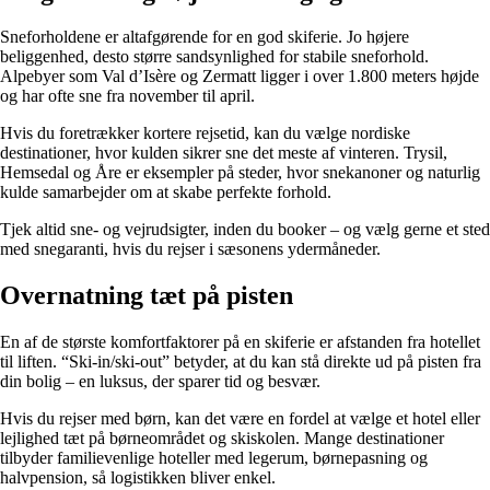
Sneforholdene er altafgørende for en god skiferie. Jo højere
beliggenhed, desto større sandsynlighed for stabile sneforhold.
Alpebyer som Val d’Isère og Zermatt ligger i over 1.800 meters højde
og har ofte sne fra november til april.
Hvis du foretrækker kortere rejsetid, kan du vælge nordiske
destinationer, hvor kulden sikrer sne det meste af vinteren. Trysil,
Hemsedal og Åre er eksempler på steder, hvor snekanoner og naturlig
kulde samarbejder om at skabe perfekte forhold.
Tjek altid sne- og vejrudsigter, inden du booker – og vælg gerne et sted
med snegaranti, hvis du rejser i sæsonens ydermåneder.
Overnatning tæt på pisten
En af de største komfortfaktorer på en skiferie er afstanden fra hotellet
til liften. “Ski-in/ski-out” betyder, at du kan stå direkte ud på pisten fra
din bolig – en luksus, der sparer tid og besvær.
Hvis du rejser med børn, kan det være en fordel at vælge et hotel eller
lejlighed tæt på børneområdet og skiskolen. Mange destinationer
tilbyder familievenlige hoteller med legerum, børnepasning og
halvpension, så logistikken bliver enkel.