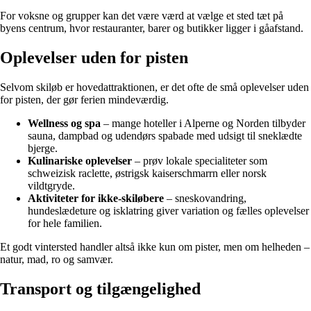
For voksne og grupper kan det være værd at vælge et sted tæt på
byens centrum, hvor restauranter, barer og butikker ligger i gåafstand.
Oplevelser uden for pisten
Selvom skiløb er hovedattraktionen, er det ofte de små oplevelser uden
for pisten, der gør ferien mindeværdig.
Wellness og spa
– mange hoteller i Alperne og Norden tilbyder
sauna, dampbad og udendørs spabade med udsigt til sneklædte
bjerge.
Kulinariske oplevelser
– prøv lokale specialiteter som
schweizisk raclette, østrigsk kaiserschmarrn eller norsk
vildtgryde.
Aktiviteter for ikke-skiløbere
– sneskovandring,
hundeslædeture og isklatring giver variation og fælles oplevelser
for hele familien.
Et godt vintersted handler altså ikke kun om pister, men om helheden –
natur, mad, ro og samvær.
Transport og tilgængelighed