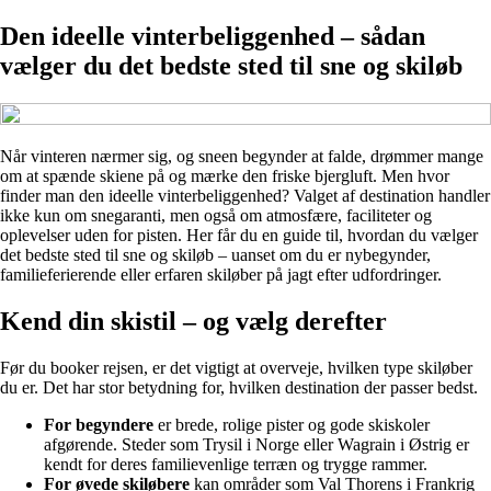
Den ideelle vinterbeliggenhed – sådan
vælger du det bedste sted til sne og skiløb
Når vinteren nærmer sig, og sneen begynder at falde, drømmer mange
om at spænde skiene på og mærke den friske bjergluft. Men hvor
finder man den ideelle vinterbeliggenhed? Valget af destination handler
ikke kun om snegaranti, men også om atmosfære, faciliteter og
oplevelser uden for pisten. Her får du en guide til, hvordan du vælger
det bedste sted til sne og skiløb – uanset om du er nybegynder,
familieferierende eller erfaren skiløber på jagt efter udfordringer.
Kend din skistil – og vælg derefter
Før du booker rejsen, er det vigtigt at overveje, hvilken type skiløber
du er. Det har stor betydning for, hvilken destination der passer bedst.
For begyndere
er brede, rolige pister og gode skiskoler
afgørende. Steder som Trysil i Norge eller Wagrain i Østrig er
kendt for deres familievenlige terræn og trygge rammer.
For øvede skiløbere
kan områder som Val Thorens i Frankrig