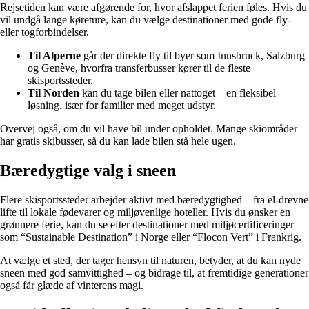
Rejsetiden kan være afgørende for, hvor afslappet ferien føles. Hvis du
vil undgå lange køreture, kan du vælge destinationer med gode fly-
eller togforbindelser.
Til Alperne
går der direkte fly til byer som Innsbruck, Salzburg
og Genève, hvorfra transferbusser kører til de fleste
skisportssteder.
Til Norden
kan du tage bilen eller nattoget – en fleksibel
løsning, især for familier med meget udstyr.
Overvej også, om du vil have bil under opholdet. Mange skiområder
har gratis skibusser, så du kan lade bilen stå hele ugen.
Bæredygtige valg i sneen
Flere skisportssteder arbejder aktivt med bæredygtighed – fra el-drevne
lifte til lokale fødevarer og miljøvenlige hoteller. Hvis du ønsker en
grønnere ferie, kan du se efter destinationer med miljøcertificeringer
som “Sustainable Destination” i Norge eller “Flocon Vert” i Frankrig.
At vælge et sted, der tager hensyn til naturen, betyder, at du kan nyde
sneen med god samvittighed – og bidrage til, at fremtidige generationer
også får glæde af vinterens magi.